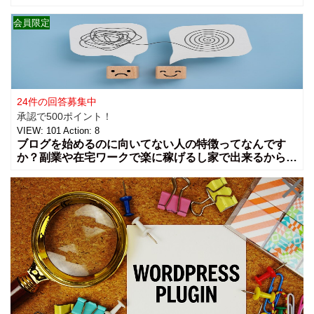
決めるのに悩む事や、月曜日は仕事が忙しいから購入し
ないなど様々な理由がありますよね？土日にパートナー
会員限定
に相談してからと言う人もいるかもです
24件の回答募集中
承認で500ポイント！
VIEW:
101
Action:
8
ブログを始めるのに向いてない人の特徴ってなんです
か？副業や在宅ワークで楽に稼げるし家で出来るからブ
ログを始める人も多いと思います。実際にはブログを始
めて向いてないな私はと思う場合も、周りを見ている
と、この人はブログに向いてないんじゃないかと