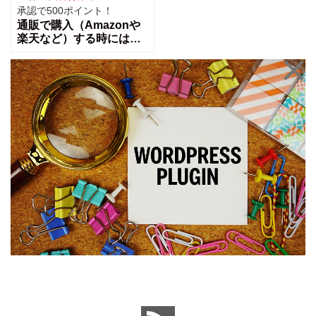
承認で500ポイント！
通販で購入（Amazonや
楽天など）する時には購
入する曜日は何曜日が多
いですか？月曜から日曜
日まで購入を決めるのに
悩む事や、月曜日は仕事
が忙しいから購入しない
な