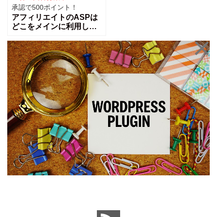
承認で500ポイント！
アフィリエイトのASPは
どこをメインに利用して
いますか？その理由も教
えてください。ブログ運
営をしていると収益化の
為にアフィを始めるのは
基本でうしょね！？ASP
に